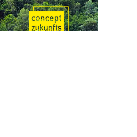
03366 2064
info@zukunftswald.de
Ortsrandweg 1
15848 Beeskow
@zukunftswald