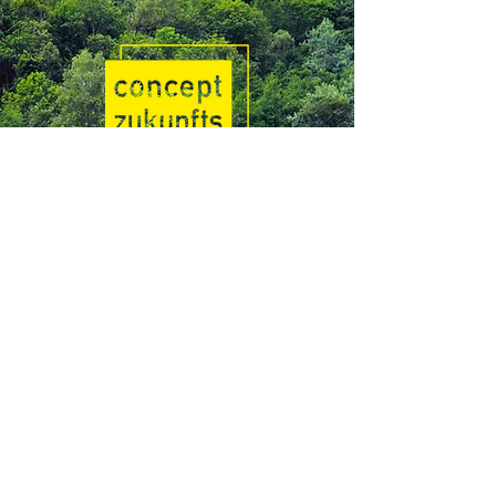
03366 2064
info@zukunftswald.de
Ortsrandweg 1
15848 Beeskow
@zukunftswald